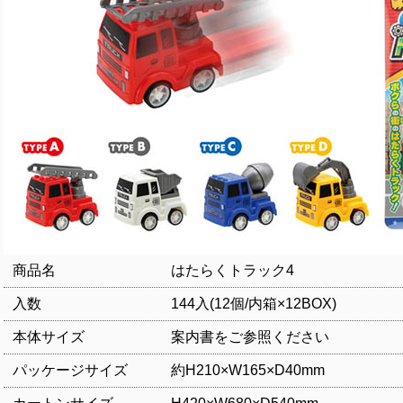
商品名 はたらくトラック4
入数 144入(12個/内箱×12BOX)
本体サイズ 案内書をご参照ください
パッケージサイズ 約H210×W165×D40mm