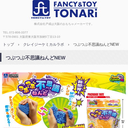
株式会社戸成
株式会社戸成は大阪のおもちゃメーカーです。
TEL.072-806-3377
〒578-0901 大阪府東大阪市加納5丁目13-10
トップ
›
クレイジーケミカルラボ
›
つぶつぶ不思議ねんどNEW
つぶつぶ不思議ねんどNEW